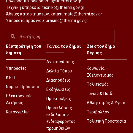
Πολεοδομία:
poleodomia@thermi.gov.gr
Τεχνική υπηρεσία:
texniko@thermi.gov.gr
Άδειες καταστημάτων:
katastimata@thermi.gov.gr
Υπηρεσία πρασίνου:
prasino@thermi.gov.gr
Εξυπηρέτηση του
Τα νέα του δήμου
Ζω στον δήμο
δημότη
Θέρμης
Ανακοινώσεις
Υπηρεσίες
Κοινωνία –
Δελτία Τύπου
Εθελοντισμός
Κ.Ε.Π.
Διακηρύξεις
Πολιτισμός
Νομικά Πρόσωπα
Εκδηλώσεις
Γονείς & Παιδί
Ηλεκτρονικές
Προκηρύξεις
Αιτήσεις
Αθλητισμός & Υγεία
Προσκλήσεις
Καταγγελίες
Περιβάλλον
εκδήλωσης
Πολιτική Προστασία
ενδιαφέροντος
προμηθειών