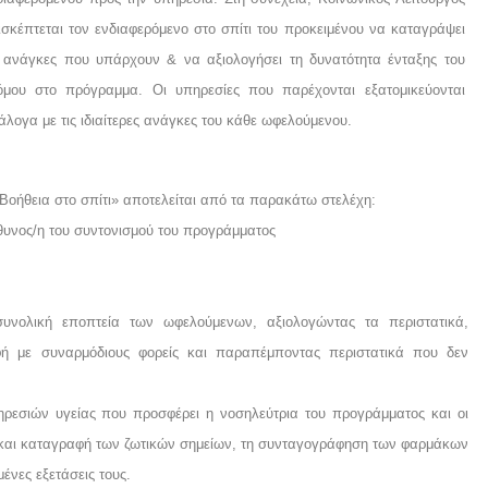
ισκέπτεται τον ενδιαφερόμενο στο σπίτι του προκειμένου να καταγράψει
ς ανάγκες που υπάρχουν & να αξιολογήσει τη δυνατότητα ένταξης του
όμου στο πρόγραμμα. Οι υπηρεσίες που παρέχονται εξατομικεύονται
άλογα με τις ιδιαίτερες ανάγκες του κάθε ωφελούμενου.
οήθεια στο σπίτι» αποτελείται από τα παρακάτω στελέχη:
ύθυνος/η του συντονισμού του προγράμματος
συνολική εποπτεία των ωφελούμενων, αξιολογώντας τα περιστατικά,
φή με συναρμόδιους φορείς και παραπέμποντας περιστατικά που δεν
ρεσιών υγείας που προσφέρει η νοσηλεύτρια του προγράμματος και οι
ση και καταγραφή των ζωτικών σημείων, τη συνταγογράφηση των φαρμάκων
ένες εξετάσεις τους.