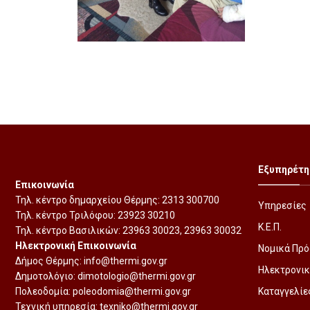
Εξυπηρέτη
Επικοινωνία
Τηλ. κέντρο δημαρχείου Θέρμης:
2313 300700
Υπηρεσίες
Τηλ. κέντρο Τριλόφου:
23923 30210
Κ.Ε.Π.
Τηλ. κέντρο Βασιλικών:
23963 30023
,
23963 30032
Ηλεκτρονική Επικοινωνία
Νομικά Πρ
Δήμος Θέρμης:
info@thermi.gov.gr
Ηλεκτρονικ
Δημοτολόγιο:
dimotologio@thermi.gov.gr
Πολεοδομία:
poleodomia@thermi.gov.gr
Καταγγελίε
Τεχνική υπηρεσία:
texniko@thermi.gov.gr