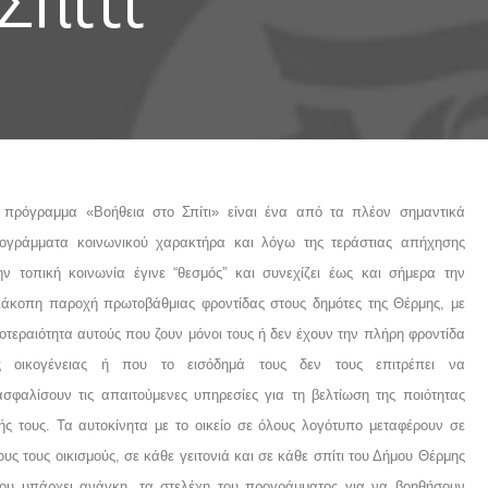
Σπίτι
 πρόγραμμα «Βοήθεια στο Σπίτι» είναι ένα από τα πλέον σημαντικά
ογράμματα κοινωνικού χαρακτήρα και λόγω της τεράστιας απήχησης
ην τοπική κοινωνία έγινε “θεσμός” και συνεχίζει έως και σήμερα την
ιάκοπη παροχή πρωτοβάθμιας φροντίδας στους δημότες της Θέρμης, με
οτεραιότητα αυτούς που ζουν μόνοι τους ή δεν έχουν την πλήρη φροντίδα
ς οικογένειας ή που το εισόδημά τους δεν τους επιτρέπει να
ασφαλίσουν τις απαιτούμενες υπηρεσίες για τη βελτίωση της ποιότητας
ής τους. Τα αυτοκίνητα με το οικείο σε όλους λογότυπο μεταφέρουν σε
ους τους οικισμούς, σε κάθε γειτονιά και σε κάθε σπίτι του Δήμου Θέρμης
ου υπάρχει ανάγκη, τα στελέχη του προγράμματος για να βοηθήσουν