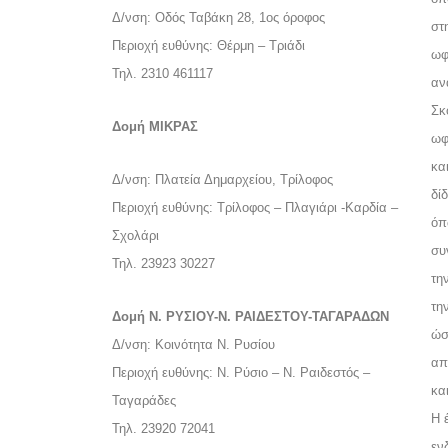
Δ/νση: Οδός Ταβάκη 28, 1ος όροφος
στ
Περιοχή ευθύνης: Θέρμη – Τριάδι
ωφ
Τηλ. 2310 461117
αν
Σκ
Δομή ΜΙΚΡΑΣ
ωφ
κα
Δ/νση: Πλατεία Δημαρχείου, Τρίλοφος
δί
Περιοχή ευθύνης: Τρίλοφος – Πλαγιάρι -Καρδία –
όπ
Σχολάρι
συ
Τηλ. 23923 30227
τη
τη
Δομή Ν. ΡΥΣΙΟΥ-Ν. ΡΑΙΔΕΣΤΟΥ-ΤΑΓΑΡΑΔΩΝ
ώσ
Δ/νση: Κοινότητα Ν. Ρυσίου
απ
Περιοχή ευθύνης: Ν. Ρύσιο – Ν. Ραιδεστός –
κα
Ταγαράδες
Η 
Τηλ. 23920 72041
εν