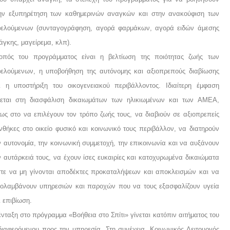
ην εξυπηρέτηση των καθημερινών αναγκών και στην ανακούφιση των
ελούμενων (συνταγογράφηση, αγορά φαρμάκων, αγορά ειδών άμεσης
άγκης, μαγείρεμα, κλπ).
οπός του προγράμματος είναι η βελτίωση της ποιότητας ζωής των
ελούμενων, η υποβοήθηση της αυτόνομης και αξιοπρεπούς διαβίωσης
ι η υποστήριξη του οικογενειακού περιβάλλοντος. Ιδιαίτερη έμφαση
δεται στη διασφάλιση δικαιωμάτων των ηλικιωμένων και των ΑΜΕΑ,
ως στο να επιλέγουν τον τρόπο ζωής τους, να διαβιούν σε αξιοπρεπείς
νθήκες στο οικείο φυσικό και κοινωνικό τους περιβάλλον, να διατηρούν
ν αυτονομία, την κοινωνική συμμετοχή, την επικοινωνία και να αυξάνουν
ν αυτάρκειά τους, να έχουν ίσες ευκαιρίες και κατοχυρωμένα δικαιώματα
τε να μη γίνονται αποδέκτες προκαταλήψεων και αποκλεισμών και να
ολαμβάνουν υπηρεσιών και παροχών που να τους εξασφαλίζουν υγεία
ι επιβίωση.
ένταξη στο πρόγραμμα «Βοήθεια στο Σπίτι» γίνεται κατόπιν αιτήματος του
διαφερόμενου προς την υπηρεσία. Στη συνέχεια, Κοινωνικός Λειτουργός