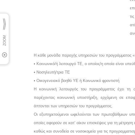
επ
τι
ατ
αν
Η κάθε μονάδα παροχής υπηρεσιών του προγράμματος «Β
• Κοινωνικό/ή λειτουργό ΤΕ, ο οποίος/η οποία είναι υπε
• Νοσηλευτή/τρια ΤΕ
• Οικογενειακό βοηθό ΥΕ ή Κοινωνικό φροντιστή
Η κοινωνική λειτουργός του προγράμματος έχει τη 
παρέχοντας κοινωνική υποστήριξη, ερχόμενη σε επα
άπτονται των υπηρεσιών του προγράμματος.
Οι εξυπηρετούμενοι ωφελούνται των πρωτοβάθμιων υπη
οποίες αφορούν σε κατ’ οίκον επισκέψεις για τη μέτρη
καθώς και συνοδεία σε νοσοκομεία για τις προγραμματισμ