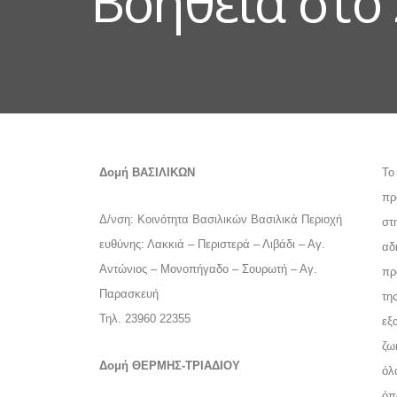
Βοήθεια στο 
Δομή ΒΑΣΙΛΙΚΩΝ
Το
πρ
Δ/νση: Κοινότητα Βασιλικών Βασιλικά
Περιοχή
στ
ευθύνης: Λακκιά – Περιστερά – Λιβάδι – Αγ.
αδ
Αντώνιος – Μονοπήγαδο – Σουρωτή – Αγ.
πρ
Παρασκευή
τη
Τηλ. 23960 22355
εξ
ζω
Δομή ΘΕΡΜΗΣ-ΤΡΙΑΔΙΟΥ
όλ
όπ