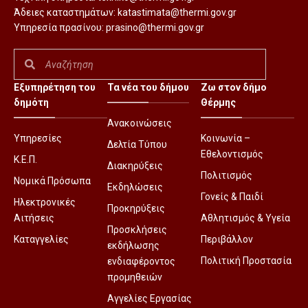
Άδειες καταστημάτων:
katastimata@thermi.gov.gr
Υπηρεσία πρασίνου:
prasino@thermi.gov.gr
Εξυπηρέτηση του
Τα νέα του δήμου
Ζω στον δήμο
δημότη
Θέρμης
Ανακοινώσεις
Υπηρεσίες
Κοινωνία –
Δελτία Τύπου
Εθελοντισμός
Κ.Ε.Π.
Διακηρύξεις
Πολιτισμός
Νομικά Πρόσωπα
Εκδηλώσεις
Γονείς & Παιδί
Ηλεκτρονικές
Προκηρύξεις
Αιτήσεις
Αθλητισμός & Υγεία
Προσκλήσεις
Καταγγελίες
Περιβάλλον
εκδήλωσης
Πολιτική Προστασία
ενδιαφέροντος
προμηθειών
Αγγελίες Εργασίας