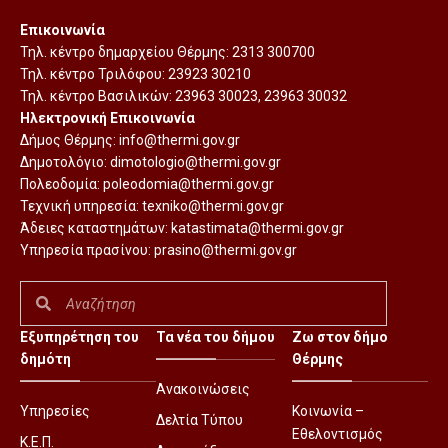
Επικοινωνία
Τηλ. κέντρο δημαρχείου Θέρμης:
2313 300700
Τηλ. κέντρο Τριλόφου:
23923 30210
Τηλ. κέντρο Βασιλικών:
23963 30023
,
23963 30032
Ηλεκτρονική Επικοινωνία
Δήμος Θέρμης:
info@thermi.gov.gr
Δημοτολόγιο:
dimotologio@thermi.gov.gr
Πολεοδομία:
poleodomia@thermi.gov.gr
Τεχνική υπηρεσία:
texniko@thermi.gov.gr
Άδειες καταστημάτων:
katastimata@thermi.gov.gr
Υπηρεσία πρασίνου:
prasino@thermi.gov.gr
Εξυπηρέτηση του
Τα νέα του δήμου
Ζω στον δήμο
δημότη
Θέρμης
Ανακοινώσεις
Υπηρεσίες
Κοινωνία –
Δελτία Τύπου
Εθελοντισμός
Κ.Ε.Π.