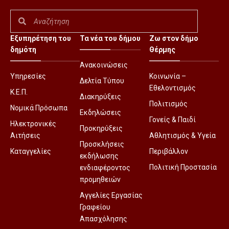
Εξυπηρέτηση του
Τα νέα του δήμου
Ζω στον δήμο
δημότη
Θέρμης
Ανακοινώσεις
Υπηρεσίες
Κοινωνία –
Δελτία Τύπου
Εθελοντισμός
Κ.Ε.Π.
Διακηρύξεις
Πολιτισμός
Νομικά Πρόσωπα
Εκδηλώσεις
Γονείς & Παιδί
Ηλεκτρονικές
Προκηρύξεις
Αιτήσεις
Αθλητισμός & Υγεία
Προσκλήσεις
Καταγγελίες
Περιβάλλον
εκδήλωσης
Πολιτική Προστασία
ενδιαφέροντος
προμηθειών
Αγγελίες Εργασίας
Γραφείου
Απασχόλησης