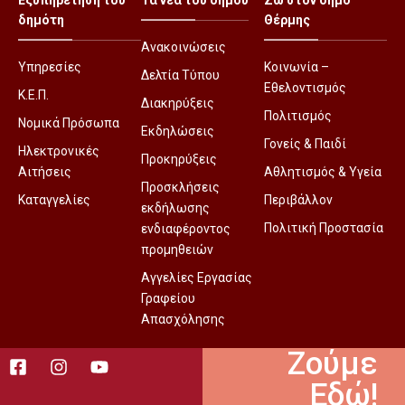
δημότη
Θέρμης
Ανακοινώσεις
Υπηρεσίες
Κοινωνία –
Δελτία Τύπου
Εθελοντισμός
Κ.Ε.Π.
Διακηρύξεις
Πολιτισμός
Νομικά Πρόσωπα
Εκδηλώσεις
Γονείς & Παιδί
Ηλεκτρονικές
Προκηρύξεις
Αιτήσεις
Αθλητισμός & Υγεία
Προσκλήσεις
Καταγγελίες
Περιβάλλον
εκδήλωσης
Πολιτική Προστασία
ενδιαφέροντος
προμηθειών
Αγγελίες Εργασίας
Γραφείου
Απασχόλησης
Ζούμε
Εδώ!