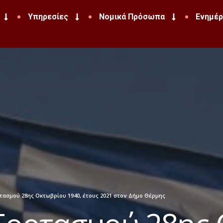
Υπηρεσίες
Νομικά Πρόσωπα
Ενημέ
ασμού 28ης Οκτωβρίου 1940, έτους 2021 στον Δήμο Θέρμης