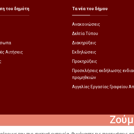
ση του δημότη
Τα νέα του δήμου
Ανακοινώσεις
Δελτία Τύπου
όσωπα
Διακηρύξεις
ές Αιτήσεις
Εκδηλώσεις
ς
Προκηρύξεις
Προσκλήσεις εκδήλωσης ενδια
προμηθειών
Αγγελίες Εργασίας Γραφείου 
Ζούμ
έρουμε την πιο σχετική εμπειρία, θυμόμαστε τις προτιμήσεις σα