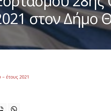
Εορτασμού 28ης
 2021 στον Δήμο 
– έτους 2021