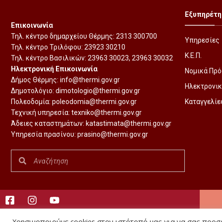
Εξυπηρέτη
Επικοινωνία
Τηλ. κέντρο δημαρχείου Θέρμης:
2313 300700
Υπηρεσίες
Τηλ. κέντρο Τριλόφου:
23923 30210
Κ.Ε.Π.
Τηλ. κέντρο Βασιλικών:
23963 30023
,
23963 30032
Ηλεκτρονική Επικοινωνία
Νομικά Πρ
Δήμος Θέρμης:
info@thermi.gov.gr
Ηλεκτρονικ
Δημοτολόγιο:
dimotologio@thermi.gov.gr
Πολεοδομία:
poleodomia@thermi.gov.gr
Καταγγελίε
Τεχνική υπηρεσία:
texniko@thermi.gov.gr
Άδειες καταστημάτων:
katastimata@thermi.gov.gr
Υπηρεσία πρασίνου:
prasino@thermi.gov.gr
Χρησιμοποιούμε cookies στον ιστότοπό μας για να σας προσφ