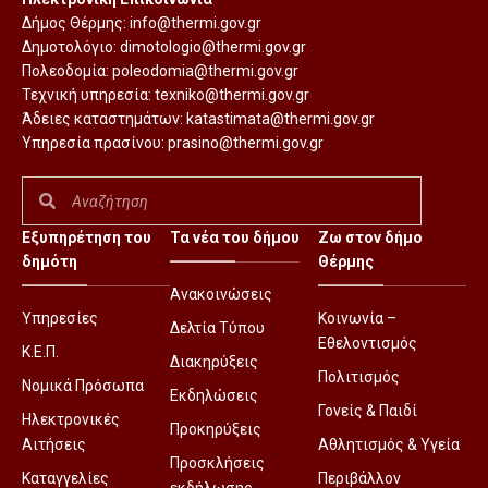
Δήμος Θέρμης:
info@thermi.gov.gr
Δημοτολόγιο:
dimotologio@thermi.gov.gr
Πολεοδομία:
poleodomia@thermi.gov.gr
Τεχνική υπηρεσία:
texniko@thermi.gov.gr
Άδειες καταστημάτων:
katastimata@thermi.gov.gr
Υπηρεσία πρασίνου:
prasino@thermi.gov.gr
Εξυπηρέτηση του
Τα νέα του δήμου
Ζω στον δήμο
δημότη
Θέρμης
Ανακοινώσεις
Υπηρεσίες
Κοινωνία –
Δελτία Τύπου
Εθελοντισμός
Κ.Ε.Π.
Διακηρύξεις
Πολιτισμός
Νομικά Πρόσωπα
Εκδηλώσεις
Γονείς & Παιδί
Ηλεκτρονικές
Προκηρύξεις
Αιτήσεις
Αθλητισμός & Υγεία
Προσκλήσεις
Καταγγελίες
Περιβάλλον