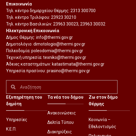
Επικοινωνία
Τηλ. κέντρο δημαρχείου Θέρμης:
2313 300700
Τηλ. κέντρο Τριλόφου:
23923 30210
Τηλ. κέντρο Βασιλικών:
23963 30023
,
23963 30032
Ηλεκτρονική Επικοινωνία
Δήμος Θέρμης:
info@thermi.gov.gr
Δημοτολόγιο:
dimotologio@thermi.gov.gr
Πολεοδομία:
poleodomia@thermi.gov.gr
Τεχνική υπηρεσία:
texniko@thermi.gov.gr
Άδειες καταστημάτων:
katastimata@thermi.gov.gr
Υπηρεσία πρασίνου:
prasino@thermi.gov.gr
Εξυπηρέτηση του
Τα νέα του δήμου
Ζω στον δήμο
δημότη
Θέρμης
Ανακοινώσεις
Υπηρεσίες
Κοινωνία –
Δελτία Τύπου
Εθελοντισμός
Κ.Ε.Π.
Διακηρύξεις