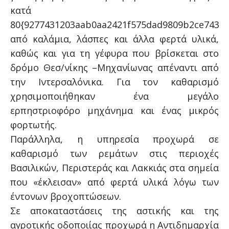
κατά
80{9277431203aab0aa2421f575dad9809b2ce74380
από καλάμια, λάσπες και άλλα φερτά υλικά,
καθώς και για τη γέφυρα που βρίσκεται στο
δρόμο Θεσ/νίκης –Μηχανίωνας απέναντι από
την Ιντερσαλόνικα. Για τον καθαρισμό
χρησιμοποιήθηκαν ένα μεγάλο
ερπηστριοφόρο μηχάνημα και ένας μικρός
φορτωτής.
Παράλληλα, η υπηρεσία προχωρά σε
καθαρισμό των ρεμάτων στις περιοχές
Βασιλικών, Περιστεράς και Λακκιάς στα σημεία
που «έκλεισαν» από φερτά υλικά λόγω των
έντονων βροχοπτώσεων.
Σε αποκαταστάσεις της αστικής και της
αγροτικής οδοποιίας προχωρά η Αντιδημαρχία