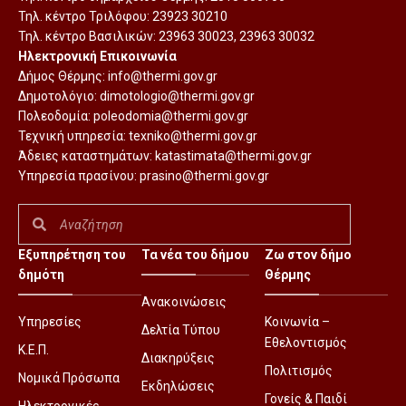
Τηλ. κέντρο Τριλόφου:
23923 30210
Τηλ. κέντρο Βασιλικών:
23963 30023
,
23963 30032
Ηλεκτρονική Επικοινωνία
Δήμος Θέρμης:
info@thermi.gov.gr
Δημοτολόγιο:
dimotologio@thermi.gov.gr
Πολεοδομία:
poleodomia@thermi.gov.gr
Τεχνική υπηρεσία:
texniko@thermi.gov.gr
Άδειες καταστημάτων:
katastimata@thermi.gov.gr
Υπηρεσία πρασίνου:
prasino@thermi.gov.gr
Εξυπηρέτηση του
Τα νέα του δήμου
Ζω στον δήμο
δημότη
Θέρμης
Ανακοινώσεις
Υπηρεσίες
Κοινωνία –
Δελτία Τύπου
Εθελοντισμός
Κ.Ε.Π.
Διακηρύξεις
Πολιτισμός
Νομικά Πρόσωπα
Εκδηλώσεις
Γονείς & Παιδί