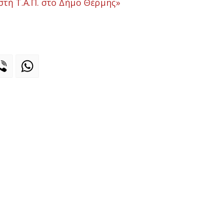
στή Τ.Α.Π. στο Δήμο Θέρμης»
legram
Viber
WhatsApp