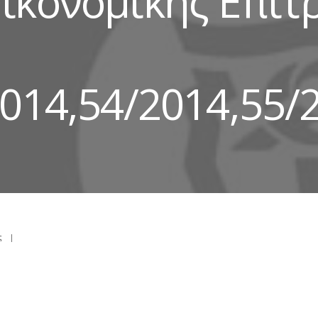
ικονομικής Επιτ
014,54/2014,55/
ς
|