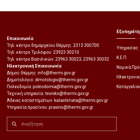
Εξυπηρέτη
Επικοινωνία
Τηλ. κέντρο δημαρχείου Θέρμης:
2313 300700
Υπηρεσίες
Τηλ. κέντρο Τριλόφου:
23923 30210
Κ.Ε.Π.
Τηλ. κέντρο Βασιλικών:
23963 30023
,
23963 30032
Ηλεκτρονική Επικοινωνία
Νομικά Πρ
Δήμος Θέρμης:
info@thermi.gov.gr
Ηλεκτρονικ
Δημοτολόγιο:
dimotologio@thermi.gov.gr
Πολεοδομία:
poleodomia@thermi.gov.gr
Καταγγελίε
Τεχνική υπηρεσία:
texniko@thermi.gov.gr
Άδειες καταστημάτων:
katastimata@thermi.gov.gr
Υπηρεσία πρασίνου:
prasino@thermi.gov.gr