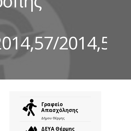
ροπής
2014,57/2014,58/
Γραφείο
Απασχόλησης
Δήμου Θέρμης
ΔΕΥΑ Θέρμης