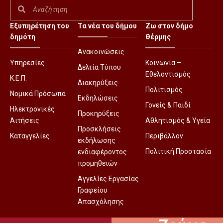
Εξυπηρέτηση του
Τα νέα του δήμου
Ζω στον δήμο
δημότη
Θέρμης
Ανακοινώσεις
Υπηρεσίες
Κοινωνία –
Δελτία Τύπου
Εθελοντισμός
Κ.Ε.Π.
Διακηρύξεις
Πολιτισμός
Νομικά Πρόσωπα
Εκδηλώσεις
Γονείς & Παιδί
Ηλεκτρονικές
Προκηρύξεις
Αιτήσεις
Αθλητισμός & Υγεία
Προσκλήσεις
Καταγγελίες
Περιβάλλον
εκδήλωσης
Πολιτική Προστασία
ενδιαφέροντος
προμηθειών
Αγγελίες Εργασίας
Γραφείου
Απασχόλησης