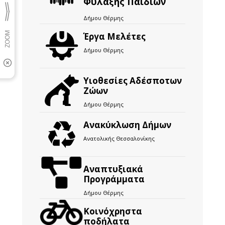
Φύλαξης Παιδιών
Δήμου Θέρμης
Έργα Μελέτες
Δήμου Θέρμης
Υιοθεσίες Αδέσποτων
Ζώων
Δήμου Θέρμης
Ανακύκλωση Δήμων
Ανατολικής Θεσσαλονίκης
Αναπτυξιακά
Προγράμματα
Δήμου Θέρμης
Kοινόχρηστα
ποδήλατα