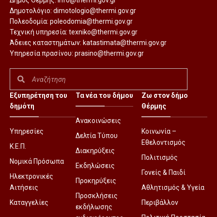
Δήμος Θέρμης:
info@thermi.gov.gr
Δημοτολόγιο:
dimotologio@thermi.gov.gr
Πολεοδομία:
poleodomia@thermi.gov.gr
Τεχνική υπηρεσία:
texniko@thermi.gov.gr
Άδειες καταστημάτων:
katastimata@thermi.gov.gr
Υπηρεσία πρασίνου:
prasino@thermi.gov.gr
Εξυπηρέτηση του
Τα νέα του δήμου
Ζω στον δήμο
δημότη
Θέρμης
Ανακοινώσεις
Υπηρεσίες
Κοινωνία –
Δελτία Τύπου
Εθελοντισμός
Κ.Ε.Π.
Διακηρύξεις
Πολιτισμός
Νομικά Πρόσωπα
Εκδηλώσεις
Γονείς & Παιδί
Ηλεκτρονικές
Προκηρύξεις
Αιτήσεις
Αθλητισμός & Υγεία
Προσκλήσεις
Καταγγελίες
Περιβάλλον
εκδήλωσης