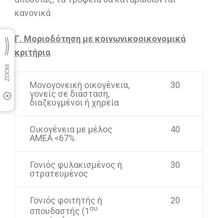
κανονικά
Γ. Μοριοδότηση με κοινωνικοοικονομικά
κριτήρια
Μονογονεική οικογένεια,
30
γονείς σε διάσταση,
διαζευγμένοι ή χηρεία
Οικογένεια με μέλος
40
ΑΜΕΑ <67%
Γονιός φυλακισμένος ή
30
στρατευμένος
Γονιός φοιτητής ή
20
ου
σπουδαστής (1