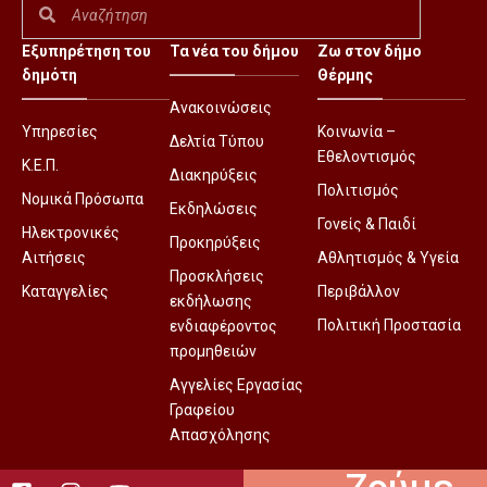
Εξυπηρέτηση του
Τα νέα του δήμου
Ζω στον δήμο
δημότη
Θέρμης
Ανακοινώσεις
Υπηρεσίες
Κοινωνία –
Δελτία Τύπου
Εθελοντισμός
Κ.Ε.Π.
Διακηρύξεις
Πολιτισμός
Νομικά Πρόσωπα
Εκδηλώσεις
Γονείς & Παιδί
Ηλεκτρονικές
Προκηρύξεις
Αιτήσεις
Αθλητισμός & Υγεία
Προσκλήσεις
Καταγγελίες
Περιβάλλον
εκδήλωσης
Πολιτική Προστασία
ενδιαφέροντος
προμηθειών
Αγγελίες Εργασίας
Γραφείου
Απασχόλησης