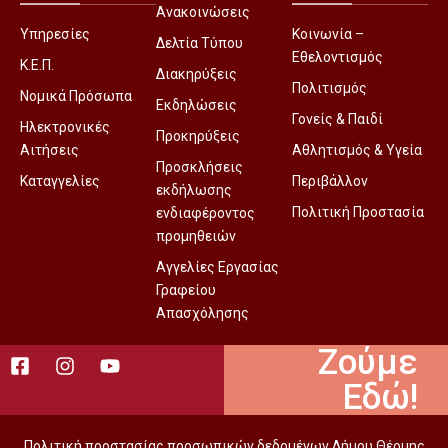
Ανακοινώσεις
Υπηρεσίες
Κοινωνία –
Δελτία Τύπου
Εθελοντισμός
Κ.Ε.Π.
Διακηρύξεις
Πολιτισμός
Νομικά Πρόσωπα
Εκδηλώσεις
Γονείς & Παιδί
Ηλεκτρονικές
Προκηρύξεις
Αιτήσεις
Αθλητισμός & Υγεία
Προσκλήσεις
Καταγγελίες
Περιβάλλον
εκδήλωσης
Πολιτική Προστασία
ενδιαφέροντος
προμηθειών
Αγγελίες Εργασίας
Γραφείου
Απασχόλησης
Ζούμε
Εδώ!
Πολιτική προστασίας προσωπικών δεδομένων Δήμου Θέρμης