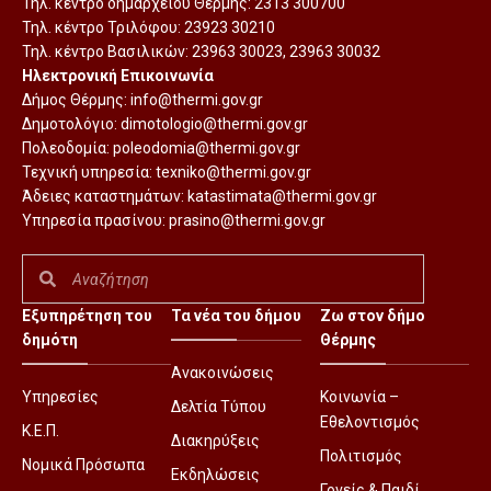
Τηλ. κέντρο δημαρχείου Θέρμης:
2313 300700
Τηλ. κέντρο Τριλόφου:
23923 30210
Τηλ. κέντρο Βασιλικών:
23963 30023
,
23963 30032
Ηλεκτρονική Επικοινωνία
Δήμος Θέρμης:
info@thermi.gov.gr
Δημοτολόγιο:
dimotologio@thermi.gov.gr
Πολεοδομία:
poleodomia@thermi.gov.gr
Τεχνική υπηρεσία:
texniko@thermi.gov.gr
Άδειες καταστημάτων:
katastimata@thermi.gov.gr
Υπηρεσία πρασίνου:
prasino@thermi.gov.gr
Εξυπηρέτηση του
Τα νέα του δήμου
Ζω στον δήμο
δημότη
Θέρμης
Ανακοινώσεις
Υπηρεσίες
Κοινωνία –
Δελτία Τύπου
Εθελοντισμός
Κ.Ε.Π.
Διακηρύξεις
Πολιτισμός
Νομικά Πρόσωπα
Εκδηλώσεις
Γονείς & Παιδί