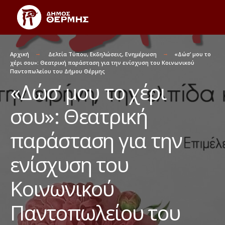
Αρχική
Δελτία Τύπου
,
Εκδηλώσεις
,
Ενημέρωση
«Δώσ’ μου το
χέρι σου»: Θεατρική παράσταση για την ενίσχυση του Κοινωνικού
Παντοπωλείου του Δήμου Θέρμης
«Δώσ’ μου το χέρι
σου»: Θεατρική
παράσταση για την
ενίσχυση του
Κοινωνικού
Παντοπωλείου του