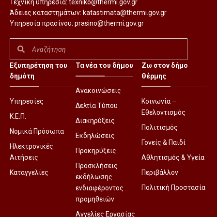
Τεχνική υπηρεσία:
texniko@thermi.gov.gr
Άδειες καταστημάτων:
katastimata@thermi.gov.gr
Υπηρεσία πρασίνου:
prasino@thermi.gov.gr
Εξυπηρέτηση του
Τα νέα του δήμου
Ζω στον δήμο
δημότη
Θέρμης
Ανακοινώσεις
Υπηρεσίες
Κοινωνία –
Δελτία Τύπου
Εθελοντισμός
Κ.Ε.Π.
Διακηρύξεις
Πολιτισμός
Νομικά Πρόσωπα
Εκδηλώσεις
Γονείς & Παιδί
Ηλεκτρονικές
Προκηρύξεις
Αιτήσεις
Αθλητισμός & Υγεία
Προσκλήσεις
Καταγγελίες
Περιβάλλον
εκδήλωσης
Πολιτική Προστασία
ενδιαφέροντος
προμηθειών
Αγγελίες Εργασίας