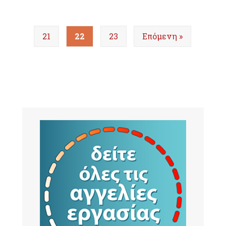
21
22
23
Επόμενη »