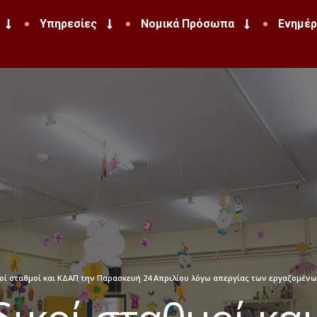
Υπηρεσίες
Νομικά Πρόσωπα
Ενημέ
κοί σταθμοί και ΚΔΑΠ την Παρασκευή 24 Απριλίου λόγω απεργίας των εργαζομένω