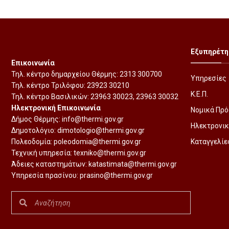
Εξυπηρέτη
Επικοινωνία
Τηλ. κέντρο δημαρχείου Θέρμης:
2313 300700
Υπηρεσίες
Τηλ. κέντρο Τριλόφου:
23923 30210
Κ.Ε.Π.
Τηλ. κέντρο Βασιλικών:
23963 30023
,
23963 30032
Ηλεκτρονική Επικοινωνία
Νομικά Πρ
Δήμος Θέρμης:
info@thermi.gov.gr
Ηλεκτρονικ
Δημοτολόγιο:
dimotologio@thermi.gov.gr
Πολεοδομία:
poleodomia@thermi.gov.gr
Καταγγελίε
Τεχνική υπηρεσία:
texniko@thermi.gov.gr
Άδειες καταστημάτων:
katastimata@thermi.gov.gr
Υπηρεσία πρασίνου:
prasino@thermi.gov.gr