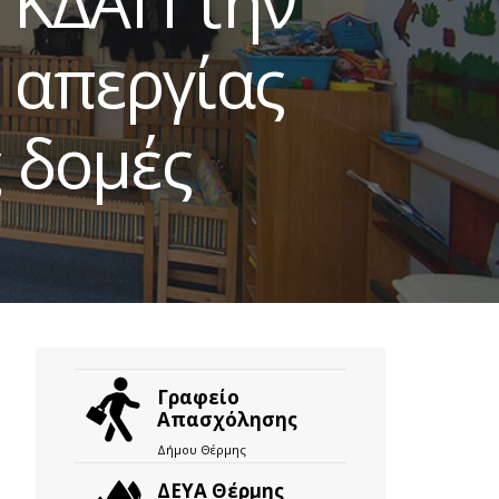
ι ΚΔΑΠ την
 απεργίας
ς δομές
Γραφείο
Απασχόλησης
Δήμου Θέρμης
ΔΕΥΑ Θέρμης