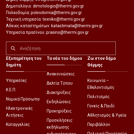
Δημοτολόγιο:
dimotologio@thermi.gov.gr
Πολεοδομία:
poleodomia@thermi.gov.gr
Τεχνική υπηρεσία:
texniko@thermi.gov.gr
Άδειες καταστημάτων:
katastimata@thermi.gov.gr
Υπηρεσία πρασίνου:
prasino@thermi.gov.gr
Εξυπηρέτηση του
Τα νέα του δήμου
Ζω στον δήμο
δημότη
Θέρμης
Ανακοινώσεις
Υπηρεσίες
Κοινωνία –
Δελτία Τύπου
Εθελοντισμός
Κ.Ε.Π.
Διακηρύξεις
Πολιτισμός
Νομικά Πρόσωπα
Εκδηλώσεις
Γονείς & Παιδί
Ηλεκτρονικές
Προκηρύξεις
Αιτήσεις
Αθλητισμός & Υγεία
Προσκλήσεις
Καταγγελίες
Περιβάλλον
εκδήλωσης
Πολιτική Προστασία