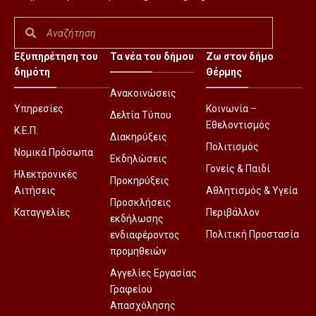
Εξυπηρέτηση του
Τα νέα του δήμου
Ζω στον δήμο
δημότη
Θέρμης
Ανακοινώσεις
Υπηρεσίες
Κοινωνία –
Δελτία Τύπου
Εθελοντισμός
Κ.Ε.Π.
Διακηρύξεις
Πολιτισμός
Νομικά Πρόσωπα
Εκδηλώσεις
Γονείς & Παιδί
Ηλεκτρονικές
Προκηρύξεις
Αιτήσεις
Αθλητισμός & Υγεία
Προσκλήσεις
Καταγγελίες
Περιβάλλον
εκδήλωσης
Πολιτική Προστασία
ενδιαφέροντος
προμηθειών
Αγγελίες Εργασίας
Γραφείου
Απασχόλησης