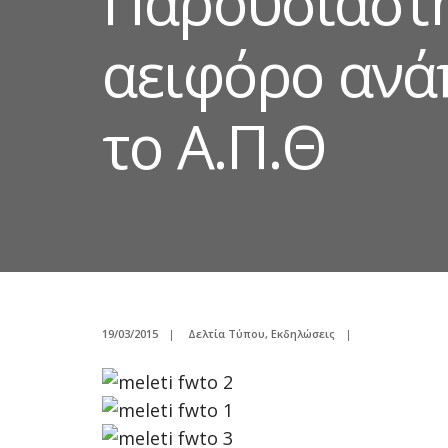
Παρουσιάστηκ
αειφόρο ανά
το Α.Π.Θ
19/03/2015
|
Δελτία Τύπου
,
Εκδηλώσεις
|