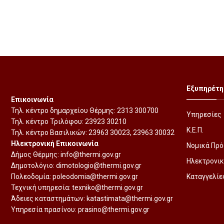
Εξυπηρέτη
Επικοινωνία
Τηλ. κέντρο δημαρχείου Θέρμης:
2313 300700
Υπηρεσίες
Τηλ. κέντρο Τριλόφου:
23923 30210
Κ.Ε.Π.
Τηλ. κέντρο Βασιλικών:
23963 30023
,
23963 30032
Ηλεκτρονική Επικοινωνία
Νομικά Πρ
Δήμος Θέρμης:
info@thermi.gov.gr
Ηλεκτρονικ
Δημοτολόγιο:
dimotologio@thermi.gov.gr
Πολεοδομία:
poleodomia@thermi.gov.gr
Καταγγελίε
Τεχνική υπηρεσία:
texniko@thermi.gov.gr
Άδειες καταστημάτων:
katastimata@thermi.gov.gr
Υπηρεσία πρασίνου:
prasino@thermi.gov.gr