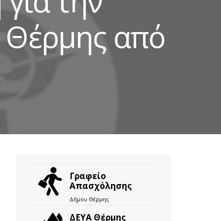
 για την
 Θέρμης από
Γραφείο
Απασχόλησης
Δήμου Θέρμης
ΔΕΥΑ Θέρμης