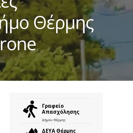
ές
δήμο Θέρμης
drone
Γραφείο
Απασχόλησης
Δήμου Θέρμης
ΔΕΥΑ Θέρμης