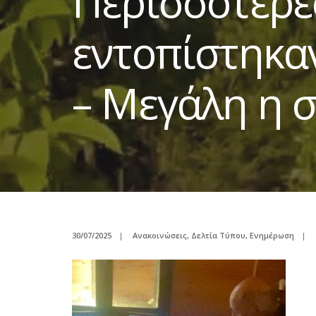
Περισσότερε
εντοπίστηκα
– Μεγάλη η 
30/07/2025
|
Ανακοινώσεις
,
Δελτία Τύπου
,
Ενημέρωση
|