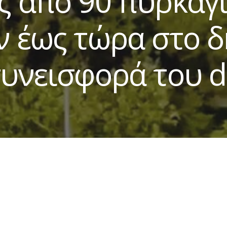
ς από 90 πυρκαγι
ν έως τώρα στο 
συνεισφορά του 