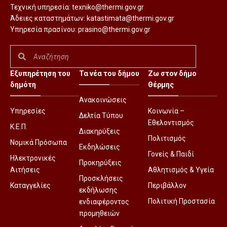
Τεχνική υπηρεσία:
texniko@thermi.gov.gr
Άδειες καταστημάτων:
katastimata@thermi.gov.gr
Υπηρεσία πρασίνου:
prasino@thermi.gov.gr
Εξυπηρέτηση του
Τα νέα του δήμου
Ζω στον δήμο
δημότη
Θέρμης
Ανακοινώσεις
Υπηρεσίες
Κοινωνία –
Δελτία Τύπου
Εθελοντισμός
Κ.Ε.Π.
Διακηρύξεις
Πολιτισμός
Νομικά Πρόσωπα
Εκδηλώσεις
Γονείς & Παιδί
Ηλεκτρονικές
Προκηρύξεις
Αιτήσεις
Αθλητισμός & Υγεία
Προσκλήσεις
Καταγγελίες
Περιβάλλον
εκδήλωσης
Πολιτική Προστασία
ενδιαφέροντος
προμηθειών