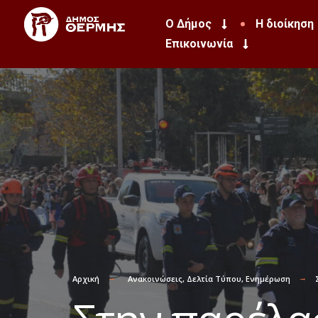
Ο Δήμος
Η διοίκηση
Επικοινωνία
Αρχική
Ανακοινώσεις
,
Δελτία Τύπου
,
Ενημέρωση