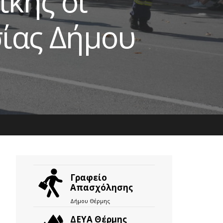
κης οι
σίας Δήμου
Γραφείο
Απασχόλησης
Δήμου Θέρμης
ΔΕΥΑ Θέρμης