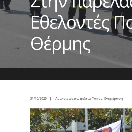
Στην παρέλα
Εθελοντές Π
Θέρμης
31/10/2025
|
Ανακοινώσεις
,
Δελτία Τύπου
,
Ενημέρωση
|