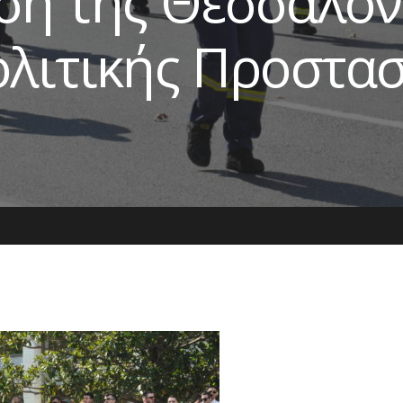
ση της Θεσσαλονί
ολιτικής Προστα