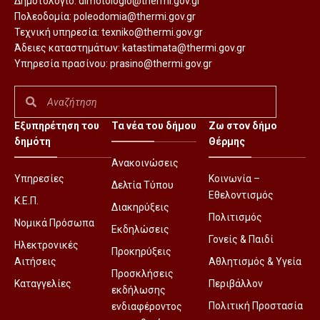
Δημοτολόγιο:
dimotologio@thermi.gov.gr
Πολεοδομία:
poleodomia@thermi.gov.gr
Τεχνική υπηρεσία:
texniko@thermi.gov.gr
Άδειες καταστημάτων:
katastimata@thermi.gov.gr
Υπηρεσία πρασίνου:
prasino@thermi.gov.gr
Εξυπηρέτηση του
Τα νέα του δήμου
Ζω στον δήμο
δημότη
Θέρμης
Ανακοινώσεις
Υπηρεσίες
Κοινωνία –
Δελτία Τύπου
Εθελοντισμός
Κ.Ε.Π.
Διακηρύξεις
Πολιτισμός
Νομικά Πρόσωπα
Εκδηλώσεις
Γονείς & Παιδί
Ηλεκτρονικές
Προκηρύξεις
Αιτήσεις
Αθλητισμός & Υγεία
Προσκλήσεις
Καταγγελίες
Περιβάλλον
εκδήλωσης
Πολιτική Προστασία
ενδιαφέροντος