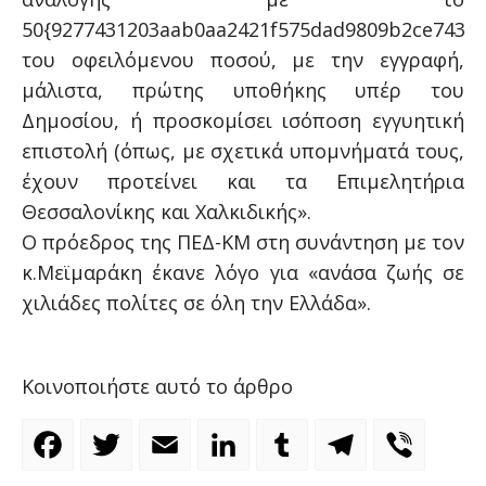
50{9277431203aab0aa2421f575dad9809b2ce74380
του οφειλόμενου ποσού, με την εγγραφή,
μάλιστα, πρώτης υποθήκης υπέρ του
Δημοσίου, ή προσκομίσει ισόποση εγγυητική
επιστολή (όπως, με σχετικά υπομνήματά τους,
έχουν προτείνει και τα Επιμελητήρια
Θεσσαλονίκης και Χαλκιδικής».
Ο πρόεδρος της ΠΕΔ-ΚΜ στη συνάντηση με τον
κ.Μεϊμαράκη έκανε λόγο για «ανάσα ζωής σε
χιλιάδες πολίτες σε όλη την Ελλάδα».
Κοινοποιήστε αυτό το άρθρο
Facebook
Twitter
Email
LinkedIn
Tumblr
Telegram
Viber