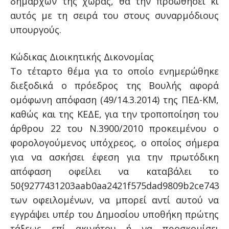
δημάρχων της χώρας, θα την προωθήσει κι
αυτός με τη σειρά του στους συναρμόδιους
υπουργούς.
Κώδικας Διοικητικής Δικονομίας
Το τέταρτο θέμα για το οποίο ενημερώθηκε
διεξοδικά ο πρόεδρος της Βουλής αφορά
ομόφωνη απόφαση (49/14.3.2014) της ΠΕΔ-ΚΜ,
καθώς και της ΚΕΔΕ, για την τροποποίηση του
άρθρου 22 του Ν.3900/2010 προκειμένου ο
φορολογούμενος υπόχρεος, ο οποίος σήμερα
για να ασκήσει έφεση για την πρωτόδικη
απόφαση οφείλει να καταβάλει το
50{9277431203aab0aa2421f575dad9809b2ce74380
των οφειλομένων, να μπορεί αντί αυτού να
εγγράψει υπέρ του Δημοσίου υποθήκη πρώτης
τάξεως επί ακινήτου ή να προσκομίσει