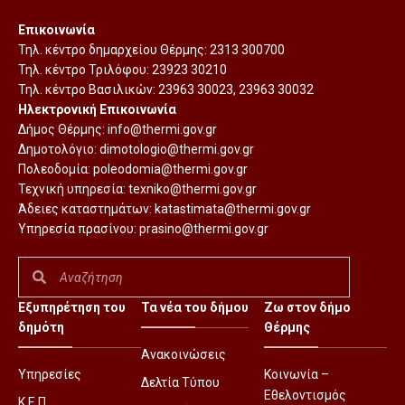
Επικοινωνία
Τηλ. κέντρο δημαρχείου Θέρμης:
2313 300700
Τηλ. κέντρο Τριλόφου:
23923 30210
Τηλ. κέντρο Βασιλικών:
23963 30023
,
23963 30032
Ηλεκτρονική Επικοινωνία
Δήμος Θέρμης:
info@thermi.gov.gr
Δημοτολόγιο:
dimotologio@thermi.gov.gr
Πολεοδομία:
poleodomia@thermi.gov.gr
Τεχνική υπηρεσία:
texniko@thermi.gov.gr
Άδειες καταστημάτων:
katastimata@thermi.gov.gr
Υπηρεσία πρασίνου:
prasino@thermi.gov.gr
Εξυπηρέτηση του
Τα νέα του δήμου
Ζω στον δήμο
δημότη
Θέρμης
Ανακοινώσεις
Υπηρεσίες
Κοινωνία –
Δελτία Τύπου
Εθελοντισμός
Κ.Ε.Π.