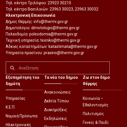
Τηλ. κέντρο Τριλόφου:
23923 30210
Τηλ. κέντρο Βασιλικών:
23963 30023
,
23963 30032
Ηλεκτρονική Επικοινωνία
Δήμος Θέρμης:
info@thermi.gov.gr
Δημοτολόγιο:
dimotologio@thermi.gov.gr
Πολεοδομία:
poleodomia@thermi.gov.gr
Τεχνική υπηρεσία:
texniko@thermi.gov.gr
Άδειες καταστημάτων:
katastimata@thermi.gov.gr
Υπηρεσία πρασίνου:
prasino@thermi.gov.gr
Εξυπηρέτηση του
Τα νέα του δήμου
Ζω στον δήμο
δημότη
Θέρμης
Ανακοινώσεις
Υπηρεσίες
Κοινωνία –
Δελτία Τύπου
Εθελοντισμός
Κ.Ε.Π.
Διακηρύξεις
Πολιτισμός
Νομικά Πρόσωπα
Εκδηλώσεις
Γονείς & Παιδί
Ηλεκτρονικές