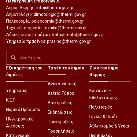
Ηλεκτρονική Επικοινωνία
Δήμος Θέρμης:
info@thermi.gov.gr
Δημοτολόγιο:
dimotologio@thermi.gov.gr
Πολεοδομία:
poleodomia@thermi.gov.gr
Τεχνική υπηρεσία:
texniko@thermi.gov.gr
Άδειες καταστημάτων:
katastimata@thermi.gov.gr
Υπηρεσία πρασίνου:
prasino@thermi.gov.gr
Εξυπηρέτηση του
Τα νέα του δήμου
Ζω στον δήμο
δημότη
Θέρμης
Ανακοινώσεις
Υπηρεσίες
Κοινωνία –
Δελτία Τύπου
Εθελοντισμός
Κ.Ε.Π.
Διακηρύξεις
Πολιτισμός
Νομικά Πρόσωπα
Εκδηλώσεις
Γονείς & Παιδί
Ηλεκτρονικές
Προκηρύξεις
Αιτήσεις
Αθλητισμός & Υγεία
Προσκλήσεις
Καταγγελίες
Περιβάλλον