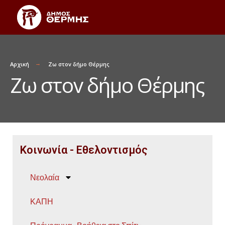
Αρχική
Ζω στοv δήμο Θέρμης​
Ζω στοv δήμο Θέρμης​
Kοινωνία - Εθελοντισμός
Νεολαία
ΚΑΠΗ