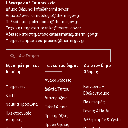
Ηλεκτρονική Επικοινωνία
Δήμος Θέρμης:
info@thermi.gov.gr
Δημοτολόγιο:
dimotologio@thermi.gov.gr
Πολεοδομία:
poleodomia@thermi.gov.gr
Τεχνική υπηρεσία:
texniko@thermi.gov.gr
Άδειες καταστημάτων:
katastimata@thermi.gov.gr
Υπηρεσία πρασίνου:
prasino@thermi.gov.gr
Εξυπηρέτηση του
Τα νέα του δήμου
Ζω στον δήμο
δημότη
Θέρμης
Ανακοινώσεις
Υπηρεσίες
Κοινωνία –
Δελτία Τύπου
Εθελοντισμός
Κ.Ε.Π.
Διακηρύξεις
Πολιτισμός
Νομικά Πρόσωπα
Εκδηλώσεις
Γονείς & Παιδί
Ηλεκτρονικές
Προκηρύξεις
Αιτήσεις
Αθλητισμός & Υγεία
Προσκλήσεις